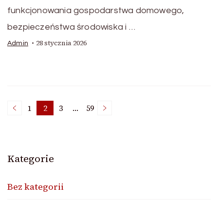
funkcjonowania gospodarstwa domowego,
bezpieczeństwa środowiska i …
28 stycznia 2026
Admin
Nawigacja
1
2
3
…
59
Page
Page
Page
Page
po
Kategorie
wpisach
Bez kategorii