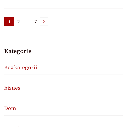
Nawigacja
1
2
…
7
Page
Page
Page
po
Kategorie
wpisach
Bez kategorii
biznes
Dom