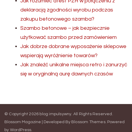
Jak rozumieć atest PZH w połączeniu z
deklaracją zgodności wyrobu podczas
zakupu betonowego szamba?
Szambo betonowe – jak bezpiecznie
użytkować szambo przed zamówieniem
Jak dobrze dobrane wyposażenie sklepowe
wspierają wyróżnienie towarów?
Jak znaleźć unikalne miejsca retro i zanurzyć
się w oryginalną aurę dawnych czasów
© Copyright 2026
blog impulsywny
. All Rights Reserved.
Blossom Magazine | Developed By
Blossom Themes
.
Powered
by
WordPress
.