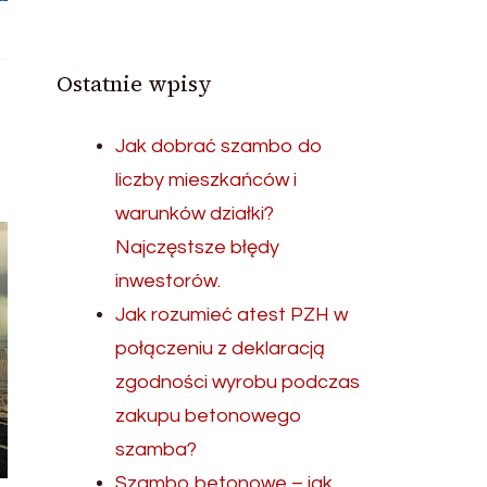
Ostatnie wpisy
Jak dobrać szambo do
liczby mieszkańców i
warunków działki?
Najczęstsze błędy
inwestorów.
Jak rozumieć atest PZH w
połączeniu z deklaracją
zgodności wyrobu podczas
zakupu betonowego
szamba?
Szambo betonowe – jak