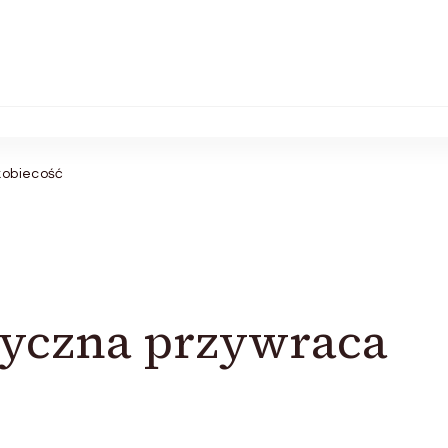
kobiecość
tyczna przywraca