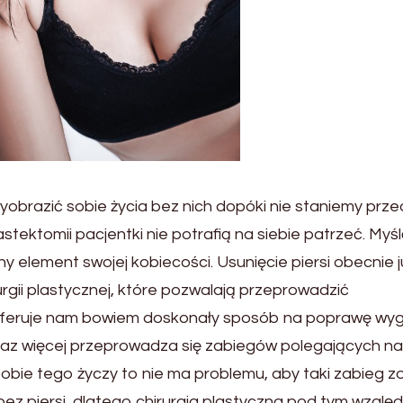
yobrazić sobie życia bez nich dopóki nie staniemy prze
tektomii pacjentki nie potrafią na siebie patrzeć. Myśl
żny element swojej kobiecości. Usunięcie piersi obecnie j
rurgii plastycznej, które pozwalają przeprowadzić
na oferuje nam bowiem doskonały sposób na poprawę wy
coraz więcej przeprowadza się zabiegów polegających na
a sobie tego życzy to nie ma problemu, aby taki zabieg z
bez piersi, dlatego chirurgia plastyczna pod tym wzgl