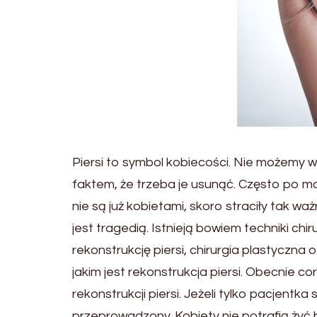
Piersi to symbol kobiecości. Nie możemy w
faktem, że trzeba je usunąć. Często po mas
nie są już kobietami, skoro straciły tak wa
jest tragedią. Istnieją bowiem techniki chi
rekonstrukcję piersi, chirurgia plastycz
jakim jest rekonstrukcja piersi. Obecnie 
rekonstrukcji piersi. Jeżeli tylko pacjentk
przeprowadzony. Kobiety nie potrafią żyć 