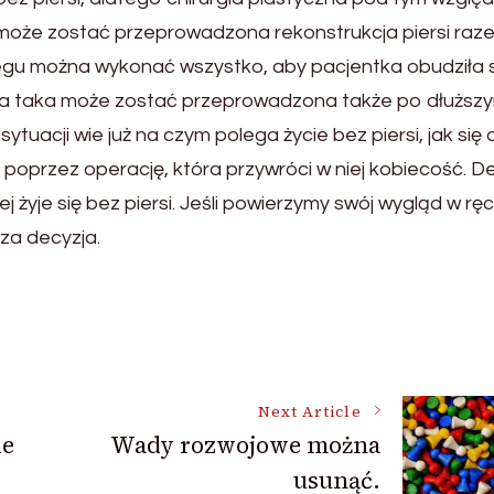
i może zostać przeprowadzona rekonstrukcja piersi raz
gu można wykonać wszystko, aby pacjentka obudziła s
cja taka może zostać przeprowadzona także po dłuższ
sytuacji wie już na czym polega życie bez piersi, jak się 
ąd poprzez operację, która przywróci w niej kobiecość. D
ej żyje się bez piersi. Jeśli powierzymy swój wygląd w rę
za decyzja.
Next Article
ie
Wady rozwojowe można
usunąć.