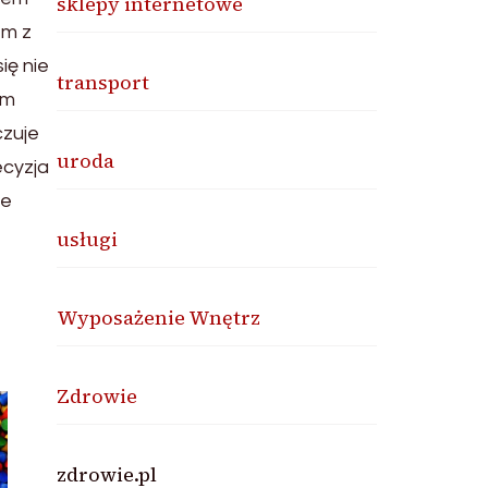
sklepy internetowe
em z
ię nie
transport
ym
czuje
uroda
ecyzja
ce
usługi
Wyposażenie Wnętrz
Zdrowie
zdrowie.pl