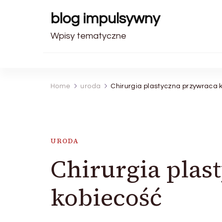
blog impulsywny
Wpisy tematyczne
Home
uroda
Chirurgia plastyczna przywraca 
URODA
Chirurgia plas
kobiecość