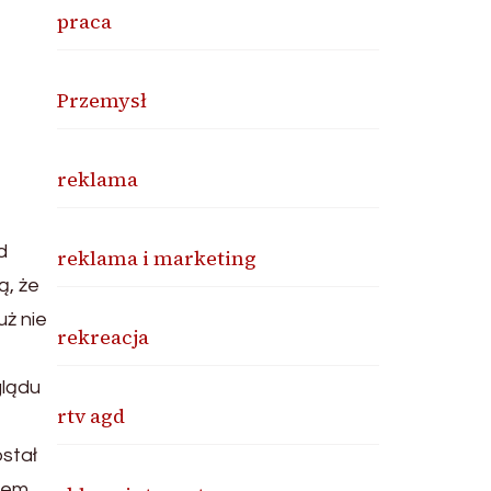
praca
Przemysł
reklama
d
reklama i marketing
ą, że
uż nie
rekreacja
glądu
rtv agd
ostał
ędem