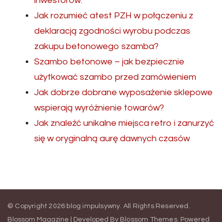
inwestorów.
Jak rozumieć atest PZH w połączeniu z
deklaracją zgodności wyrobu podczas
zakupu betonowego szamba?
Szambo betonowe – jak bezpiecznie
użytkować szambo przed zamówieniem
Jak dobrze dobrane wyposażenie sklepowe
wspierają wyróżnienie towarów?
Jak znaleźć unikalne miejsca retro i zanurzyć
się w oryginalną aurę dawnych czasów
© Copyright 2026
blog impulsywny
. All Rights Reserved.
Blossom Magazine | Developed By
Blossom Themes
.
Powered