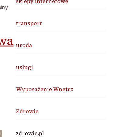
sklepy internetowe
lny
transport
owa
uroda
usługi
Wyposażenie Wnętrz
Zdrowie
zdrowie.pl