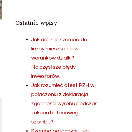
Ostatnie wpisy
Jak dobrać szambo do
liczby mieszkańców i
warunków działki?
Najczęstsze błędy
inwestorów.
Jak rozumieć atest PZH w
połączeniu z deklaracją
zgodności wyrobu podczas
zakupu betonowego
szamba?
Szambo betonowe – jak