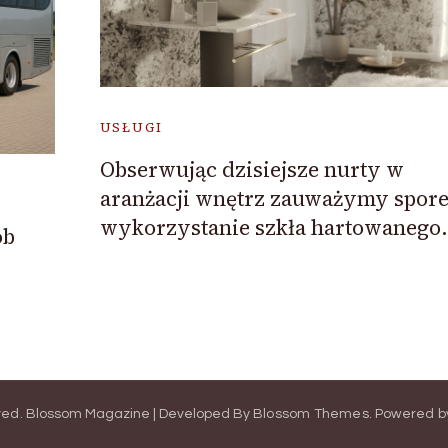
USŁUGI
Obserwując dzisiejsze nurty w
aranżacji wnętrz zauważymy spor
wykorzystanie szkła hartowanego.
ób
ved.
Blossom Magazine | Developed By
Blossom Themes
.
Powered b