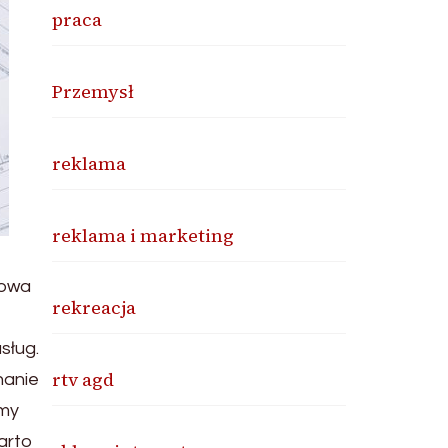
praca
Przemysł
reklama
reklama i marketing
howa
rekreacja
sług.
rtv agd
hanie
emy
arto