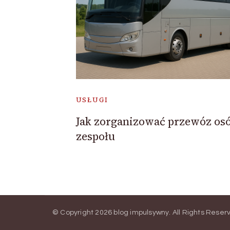
USŁUGI
Jak zorganizować przewóz os
zespołu
© Copyright 2026
blog impulsywny
. All Rights Reser