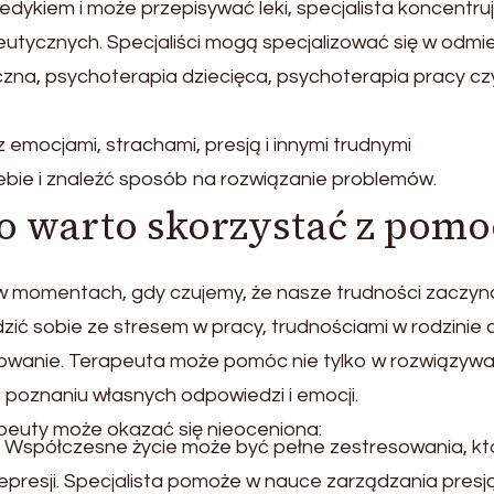
edykiem i może przepisywać leki, specjalista koncentruj
eutycznych. Specjaliści mogą specjalizować się w odm
niczna, psychoterapia dziecięca, psychoterapia pracy cz
emocjami, strachami, presją i innymi trudnymi
bie i znaleźć sposób na rozwiązanie problemów.
go warto skorzystać z pom
 w momentach, gdy czujemy, że nasze trudności zaczyn
zić sobie ze stresem w pracy, trudnościami w rodzinie 
onowanie. Terapeuta może pomóc nie tylko w rozwiązywa
 poznaniu własnych odpowiedzi i emocji.
rapeuty może okazać się nieoceniona:
: Współczesne życie może być pełne zestresowania, kt
presji. Specjalista pomoże w nauce zarządzania presją