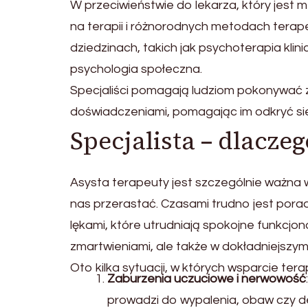
W przeciwieństwie do lekarza, który jest m
na terapii i różnorodnych metodach terap
dziedzinach, takich jak psychoterapia kli
psychologia społeczna.
Specjaliści pomagają ludziom pokonywać z 
doświadczeniami, pomagając im odkryć sie
Specjalista – dlacze
Asysta terapeuty jest szczególnie ważna
nas przerastać. Czasami trudno jest porad
lękami, które utrudniają spokojne funkcj
zmartwieniami, ale także w dokładniejszym
Oto kilka sytuacji, w których wsparcie te
Zaburzenia uczuciowe i nerwowość
prowadzi do wypalenia, obaw czy de