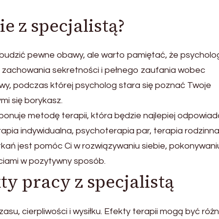
e z specjalistą?
budzić pewne obawy, ale warto pamiętać, że psycholo
do zachowania sekretności i pełnego zaufania wobec
y, podczas której psycholog stara się poznać Twoje
mi się borykasz.
ponuje metodę terapii, która będzie najlepiej odpowia
ia indywidualna, psychoterapia par, terapia rodzinna
kań jest pomóc Ci w rozwiązywaniu siebie, pokonywani
ciami w pozytywny sposób.
ty pracy z specjalistą
u, cierpliwości i wysiłku. Efekty terapii mogą być róż