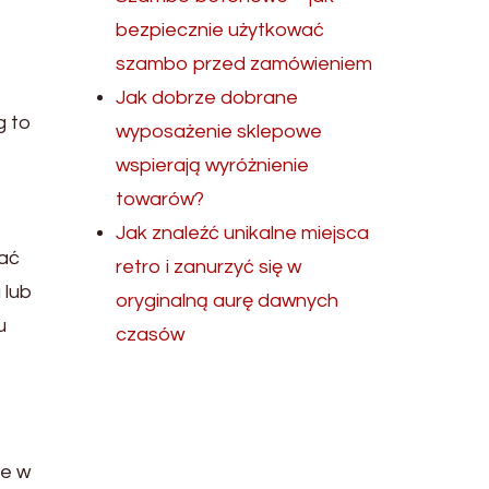
bezpiecznie użytkować
szambo przed zamówieniem
Jak dobrze dobrane
g to
wyposażenie sklepowe
wspierają wyróżnienie
towarów?
Jak znaleźć unikalne miejsca
dać
retro i zanurzyć się w
 lub
oryginalną aurę dawnych
u
czasów
ne w