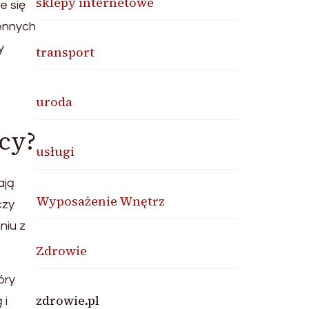
sklepy internetowe
e się
iennych
y
transport
uroda
ocy?
usługi
ają
Wyposażenie Wnętrz
czy
niu z
Zdrowie
óry
zdrowie.pl
 i