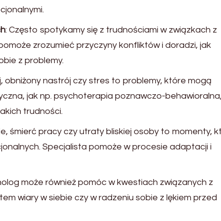
cjonalnymi.
ch
: Często spotykamy się z trudnościami w związkach z
pomoże zrozumieć przyczyny konfliktów i doradzi, jak
obie z problemy.
j, obniżony nastrój czy stres to problemy, które mogą
zna, jak np. psychoterapia poznawczo-behawioralna,
kich trudności.
ie, śmierć pracy czy utraty bliskiej osoby to momenty, k
nalnych. Specjalista pomoże w procesie adaptacji i
holog może również pomóc w kwestiach związanych z
em wiary w siebie czy w radzeniu sobie z lękiem przed