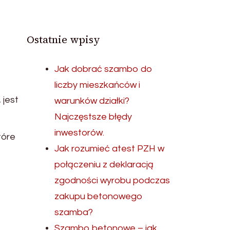
Ostatnie wpisy
Jak dobrać szambo do
liczby mieszkańców i
 jest
warunków działki?
Najczęstsze błędy
inwestorów.
tóre
Jak rozumieć atest PZH w
połączeniu z deklaracją
zgodności wyrobu podczas
zakupu betonowego
szamba?
Szambo betonowe – jak