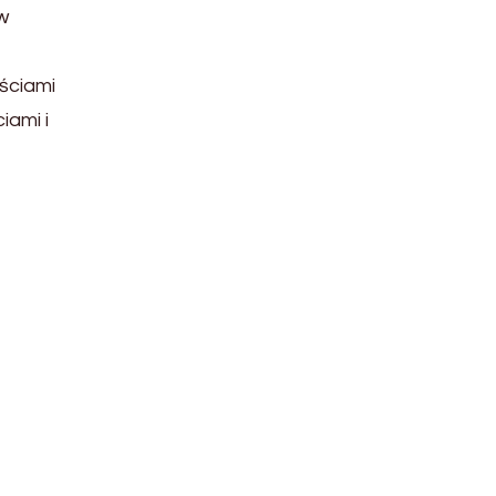
w
ściami
iami i