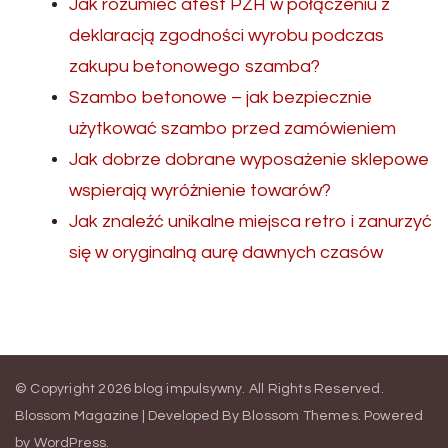
Jak rozumieć atest PZH w połączeniu z
deklaracją zgodności wyrobu podczas
zakupu betonowego szamba?
Szambo betonowe – jak bezpiecznie
użytkować szambo przed zamówieniem
Jak dobrze dobrane wyposażenie sklepowe
wspierają wyróżnienie towarów?
Jak znaleźć unikalne miejsca retro i zanurzyć
się w oryginalną aurę dawnych czasów
© Copyright 2026
blog impulsywny
. All Rights Reserved.
Blossom Magazine | Developed By
Blossom Themes
.
Powered
by
WordPress
.