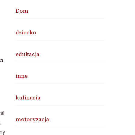
Dom
dziecko
edukacja
ca
inne
kulinaria
śl
motoryzacja
.
my