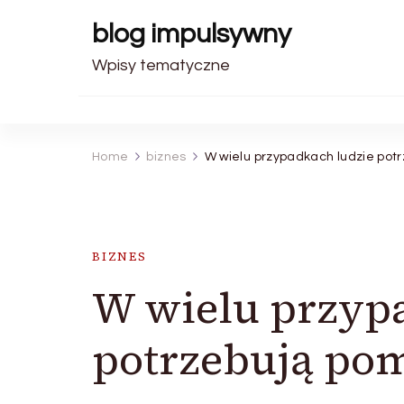
blog impulsywny
Wpisy tematyczne
Home
biznes
W wielu przypadkach ludzie pot
BIZNES
W wielu przyp
potrzebują po