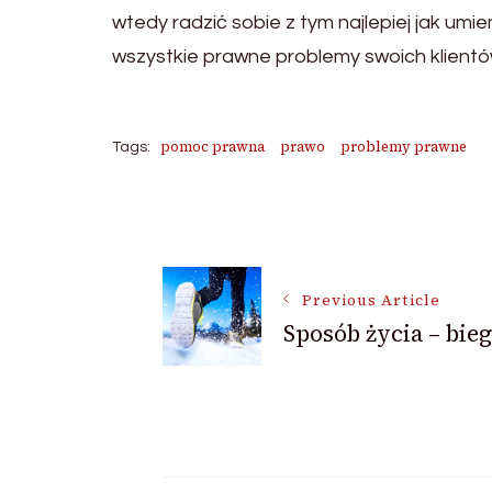
wtedy radzić sobie z tym najlepiej jak um
wszystkie prawne problemy swoich klient
pomoc prawna
prawo
problemy prawne
Tags:
Post
Navigation
Previous Article
Sposób życia – bie