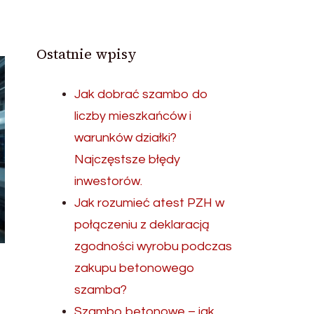
Ostatnie wpisy
Jak dobrać szambo do
liczby mieszkańców i
warunków działki?
Najczęstsze błędy
inwestorów.
Jak rozumieć atest PZH w
połączeniu z deklaracją
zgodności wyrobu podczas
zakupu betonowego
szamba?
Szambo betonowe – jak